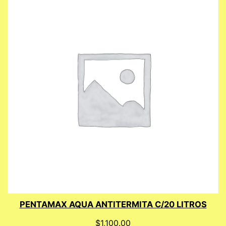
PENTAMAX AQUA ANTITERMITA C/20 LITROS
$
1,100.00