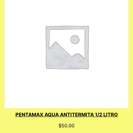
PENTAMAX AQUA ANTITERMITA 1/2 LITRO
$
50.00