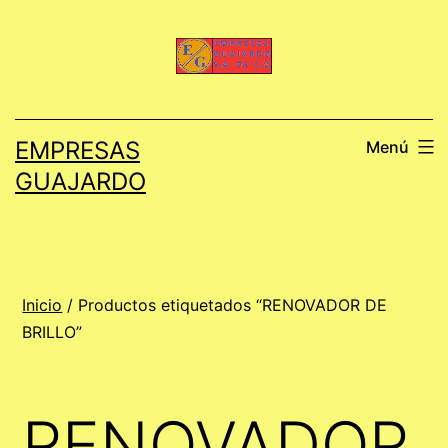
Saltar
al
contenido
EMPRESAS
Menú
GUAJARDO
Inicio
/ Productos etiquetados “RENOVADOR DE
BRILLO”
RENOVADOR