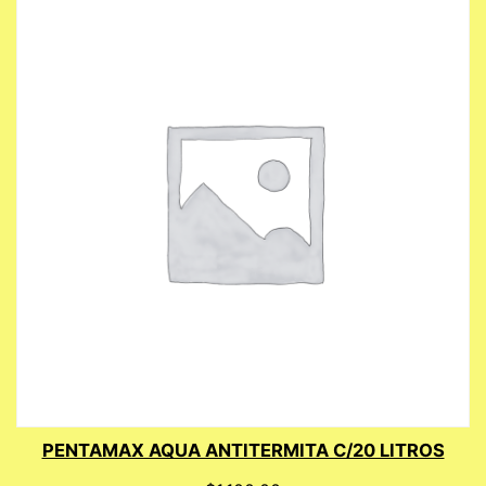
PENTAMAX AQUA ANTITERMITA C/20 LITROS