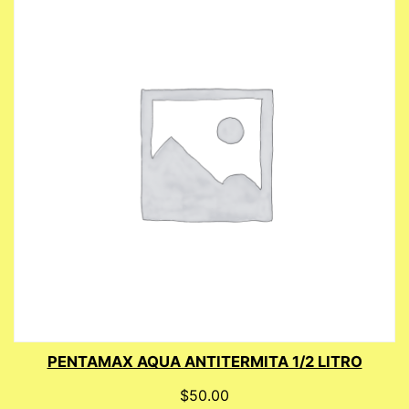
PENTAMAX AQUA ANTITERMITA 1/2 LITRO
$
50.00