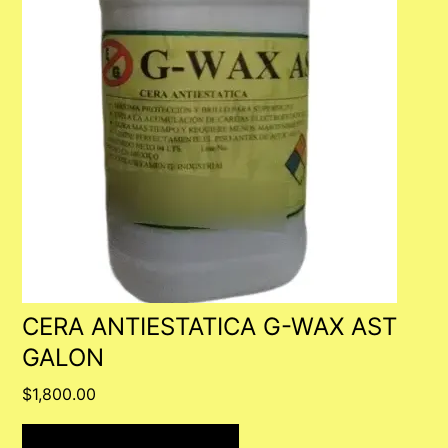
CERA ANTIESTATICA G-WAX AST
GALON
$
1,800.00