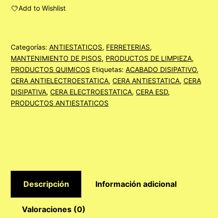
WAX
Add to Wishlist
AST
C/200
LITROS
Categorías:
ANTIESTATICOS
,
FERRETERIAS
,
MANTENIMIENTO DE PISOS
,
PRODUCTOS DE LIMPIEZA
,
cantidad
PRODUCTOS QUIMICOS
Etiquetas:
ACABADO DISIPATIVO
,
CERA ANTIELECTROESTATICA
,
CERA ANTIESTATICA
,
CERA
DISIPATIVA
,
CERA ELECTROESTATICA
,
CERA ESD
,
PRODUCTOS ANTIESTATICOS
Descripción
Información adicional
Valoraciones (0)