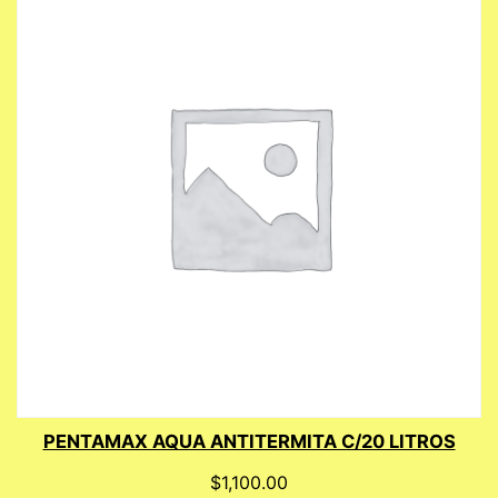
PENTAMAX AQUA ANTITERMITA C/20 LITROS
$
1,100.00