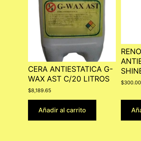
RENO
ANTI
CERA ANTIESTATICA G-
SHIN
WAX AST C/20 LITROS
$
300.0
$
8,189.65
Añadir al carrito
Aña