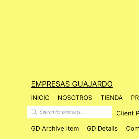
Saltar
al
contenido
EMPRESAS GUAJARDO
INICIO
NOSOTROS
TIENDA
PR
Products
Client P
search
GD Archive Item
GD Details
Com