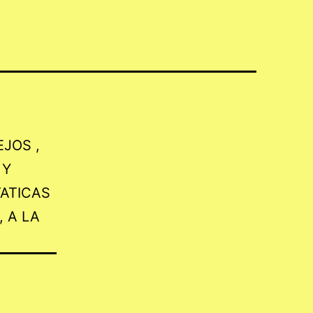
JOS ,
 Y
ATICAS
 A LA