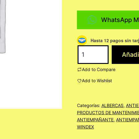
WhatsApp M
Hasta 12 pagos sin tar
KRYSTAL
Añadir
LENS
ANTIEMPAÑANTE
Add to Compare
250
Add to Wishlist
ML.
ATOMIZADOR
cantidad
Categorías:
ALBERCAS
,
ANTIE
PRODUCTOS DE MANTENIMIE
ANTIEMPAÑANTE
,
ANTIEMPA
WINDEX