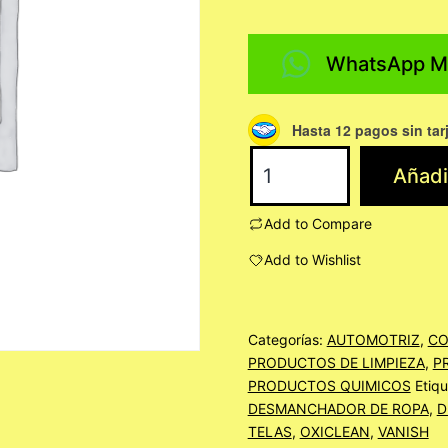
WhatsApp M
Hasta 12 pagos sin tar
GHOST
Añadir
DESMANCHADOR
MULTIUSOS
Add to Compare
TAMBOR
Add to Wishlist
200
LITROS
cantidad
Categorías:
AUTOMOTRIZ
,
CO
PRODUCTOS DE LIMPIEZA
,
P
PRODUCTOS QUIMICOS
Etiq
DESMANCHADOR DE ROPA
,
D
TELAS
,
OXICLEAN
,
VANISH