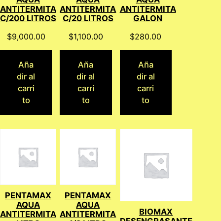
ANTITERMITA
ANTITERMITA
ANTITERMITA
C/200 LITROS
C/20 LITROS
GALON
$
9,000.00
$
1,100.00
$
280.00
Aña
Aña
Aña
dir al
dir al
dir al
carri
carri
carri
to
to
to
PENTAMAX
PENTAMAX
AQUA
AQUA
BIOMAX
ANTITERMITA
ANTITERMITA
DESENGRASANTE