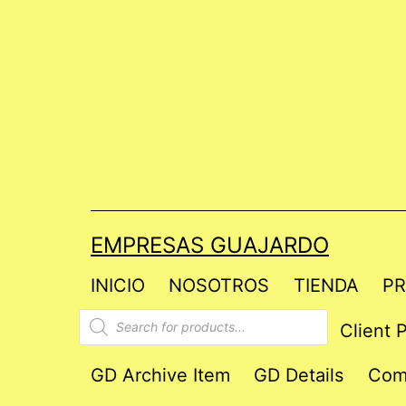
Saltar
al
contenido
EMPRESAS GUAJARDO
INICIO
NOSOTROS
TIENDA
PR
Products
Client P
search
GD Archive Item
GD Details
Com