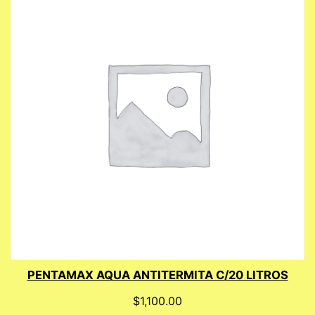
PENTAMAX AQUA ANTITERMITA C/20 LITROS
$
1,100.00