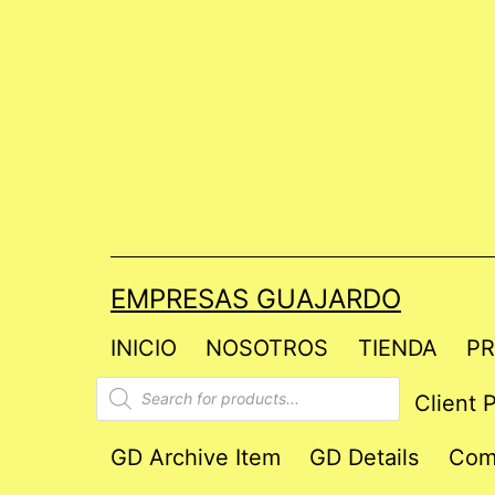
Saltar
al
contenido
EMPRESAS GUAJARDO
INICIO
NOSOTROS
TIENDA
PR
Products
Client P
search
GD Archive Item
GD Details
Com