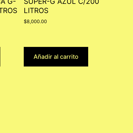
A G-
SUPER-G AZUL C/200
ITROS
LITROS
$
8,000.00
Añadir al carrito