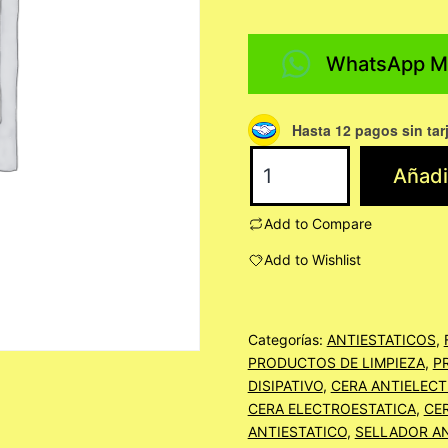
WhatsApp M
Hasta 12 pagos sin tar
G-
Añadir
SEAL
AST
Add to Compare
SELLADOR
Add to Wishlist
PIGMENTADO
ANTIESTATICO
C/200
Categorías:
ANTIESTATICOS
,
PRODUCTOS DE LIMPIEZA
,
P
LITROS
DISIPATIVO
,
CERA ANTIELECT
cantidad
CERA ELECTROESTATICA
,
CE
ANTIESTATICO
,
SELLADOR AN