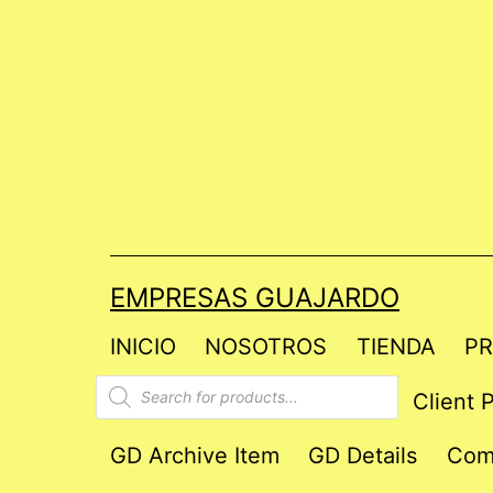
Saltar
al
contenido
EMPRESAS GUAJARDO
INICIO
NOSOTROS
TIENDA
PR
Products
Client P
search
GD Archive Item
GD Details
Com