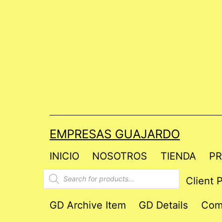
Saltar
al
contenido
EMPRESAS GUAJARDO
INICIO
NOSOTROS
TIENDA
PR
Products
Client P
search
GD Archive Item
GD Details
Com