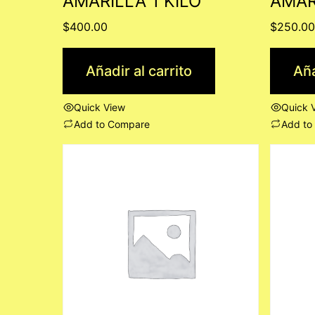
AMARILLA 1 KILO
AMAR
$
400.00
$
250.0
Añadir al carrito
Aña
Quick View
Quick 
Add to Compare
Add to