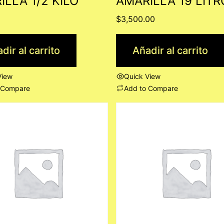
ILLA 1/2 KILO
AMARILLA 19 LITR
0
$
3,500.00
dir al carrito
Añadir al carrito
View
Quick View
 Compare
Add to Compare