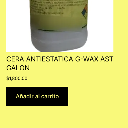
CERA ANTIESTATICA G-WAX AST
GALON
$
1,800.00
Añadir al carrito