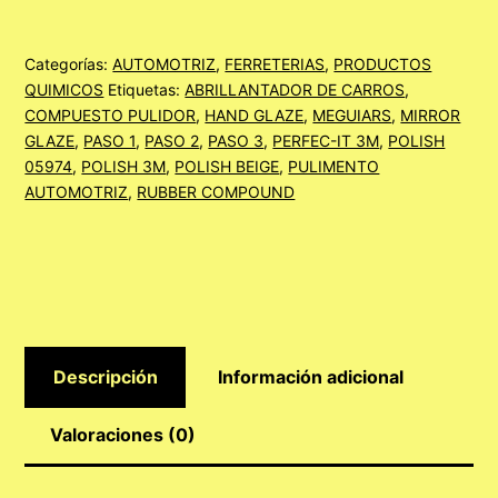
250
ML.
Categorías:
AUTOMOTRIZ
,
FERRETERIAS
,
PRODUCTOS
QUIMICOS
Etiquetas:
ABRILLANTADOR DE CARROS
,
cantidad
COMPUESTO PULIDOR
,
HAND GLAZE
,
MEGUIARS
,
MIRROR
GLAZE
,
PASO 1
,
PASO 2
,
PASO 3
,
PERFEC-IT 3M
,
POLISH
05974
,
POLISH 3M
,
POLISH BEIGE
,
PULIMENTO
AUTOMOTRIZ
,
RUBBER COMPOUND
Descripción
Información adicional
Valoraciones (0)