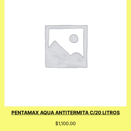
PENTAMAX AQUA ANTITERMITA C/20 LITROS
$
1,100.00