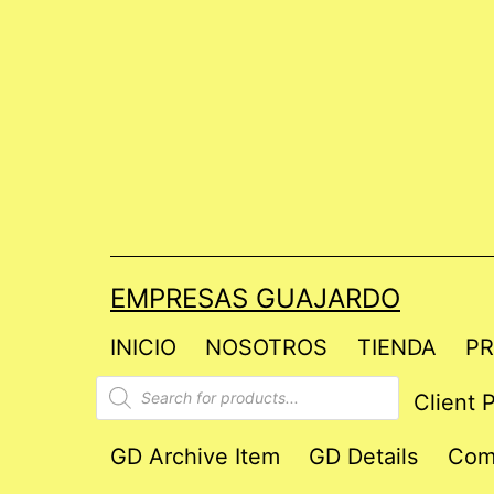
Saltar
al
contenido
EMPRESAS GUAJARDO
INICIO
NOSOTROS
TIENDA
PR
Products
Client P
search
GD Archive Item
GD Details
Com