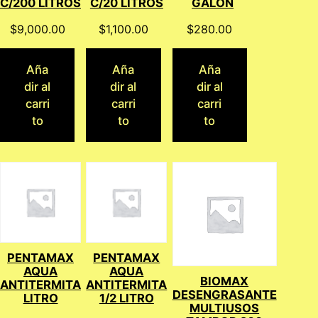
C/200 LITROS
C/20 LITROS
GALON
$
9,000.00
$
1,100.00
$
280.00
Aña
Aña
Aña
dir al
dir al
dir al
carri
carri
carri
to
to
to
PENTAMAX
PENTAMAX
AQUA
AQUA
BIOMAX
ANTITERMITA
ANTITERMITA
DESENGRASANTE
LITRO
1/2 LITRO
MULTIUSOS