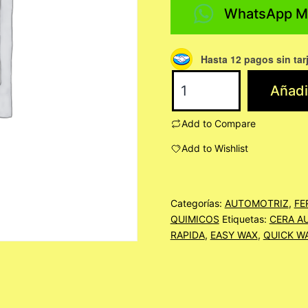
WhatsApp M
Hasta 12 pagos sin tar
QUICK
Añadir
CARWAX
ATOMIZADOR
Add to Compare
1/2
Add to Wishlist
LITRO
cantidad
Categorías:
AUTOMOTRIZ
,
FE
QUIMICOS
Etiquetas:
CERA A
RAPIDA
,
EASY WAX
,
QUICK W