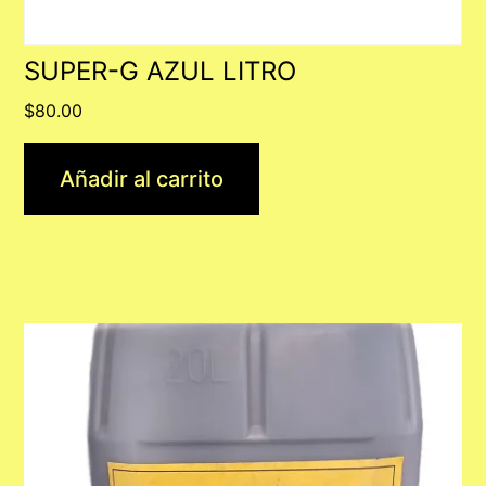
SUPER-G AZUL LITRO
$
80.00
Añadir al carrito