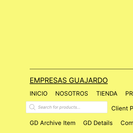
Saltar
al
contenido
EMPRESAS GUAJARDO
INICIO
NOSOTROS
TIENDA
PR
Products
Client P
search
GD Archive Item
GD Details
Com