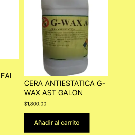
SEAL
CERA ANTIESTATICA G-
WAX AST GALON
$
1,800.00
Añadir al carrito