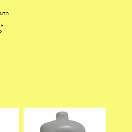
ENTO
SA
OS