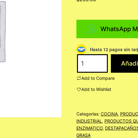
WhatsApp M
Hasta 12 pagos sin tar
G-
Añadir
ZYME
TRATAMIENTO
Add to Compare
ENZIMATICO
Add to Wishlist
PARA
TRAMPAS
DE
Categorías:
COCINA
,
PRODUC
INDUSTRIAL
,
PRODUCTOS QU
GRASA
ENZIMATICO
,
DESTAPACAÑOS
GALON
GRASA