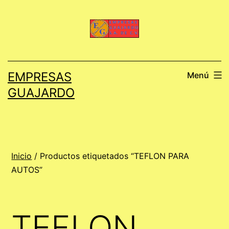
Saltar
al
contenido
EMPRESAS
Menú
GUAJARDO
Inicio
/ Productos etiquetados “TEFLON PARA
AUTOS”
TEFLON