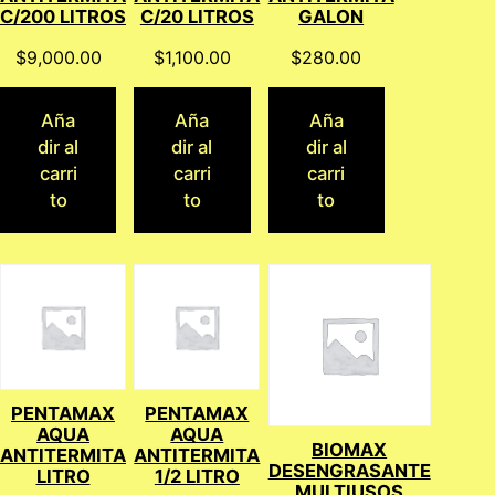
C/200 LITROS
C/20 LITROS
GALON
$
9,000.00
$
1,100.00
$
280.00
Aña
Aña
Aña
dir al
dir al
dir al
carri
carri
carri
to
to
to
PENTAMAX
PENTAMAX
AQUA
AQUA
BIOMAX
ANTITERMITA
ANTITERMITA
DESENGRASANTE
LITRO
1/2 LITRO
MULTIUSOS