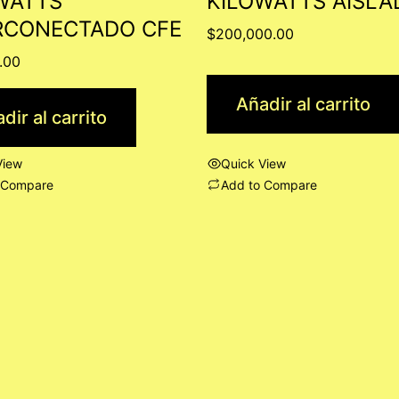
WATTS
KILOWATTS AISLA
RCONECTADO CFE
$
200,000.00
.00
Añadir al carrito
dir al carrito
View
Quick View
 Compare
Add to Compare