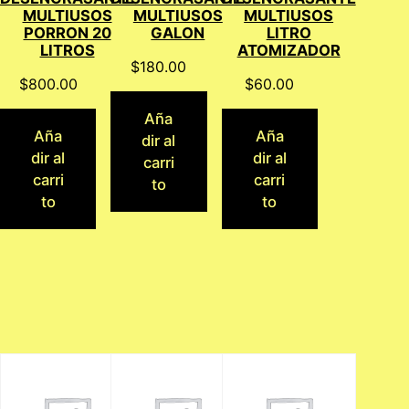
MULTIUSOS
MULTIUSOS
MULTIUSOS
PORRON 20
GALON
LITRO
LITROS
ATOMIZADOR
$
180.00
$
800.00
$
60.00
Aña
Aña
Aña
dir al
dir al
dir al
carri
carri
carri
to
to
to