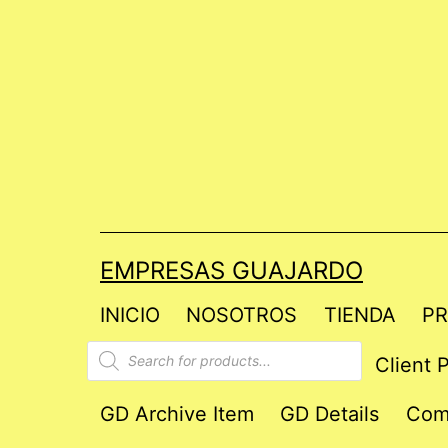
Saltar
al
contenido
EMPRESAS GUAJARDO
INICIO
NOSOTROS
TIENDA
PR
Products
Client P
search
GD Archive Item
GD Details
Com