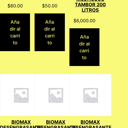
TAMBOR 200
$
80.00
$
50.00
LITROS
$
6,000.00
Aña
Aña
dir al
dir al
carri
carri
Aña
to
to
dir al
carri
to
BIOMAX
BIOMAX
BIOMAX
DESENGRASANTE
DESENGRASANTE
DESENGRASANTE