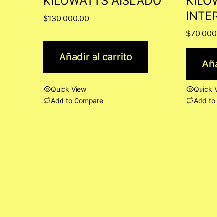
KILOWATTS AISLADO
KILO
INTE
$
130,000.00
$
70,000
Añadir al carrito
Aña
Quick View
Quick 
Add to Compare
Add to