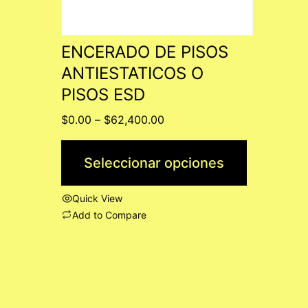
se
pueden
ENCERADO DE PISOS
elegir
ANTIESTATICOS O
en
PISOS ESD
la
Price
$
0.00
–
$
62,400.00
página
range:
$0.00
de
Seleccionar opciones
through
producto
$62,400.00
Quick View
Add to Compare