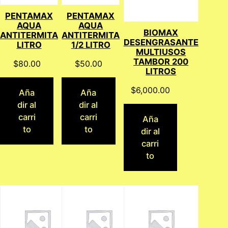
PENTAMAX
PENTAMAX
AQUA
AQUA
BIOMAX
ANTITERMITA
ANTITERMITA
DESENGRASANTE
LITRO
1/2 LITRO
MULTIUSOS
TAMBOR 200
$
80.00
$
50.00
LITROS
$
6,000.00
Aña
Aña
dir al
dir al
carri
carri
Aña
to
to
dir al
carri
to