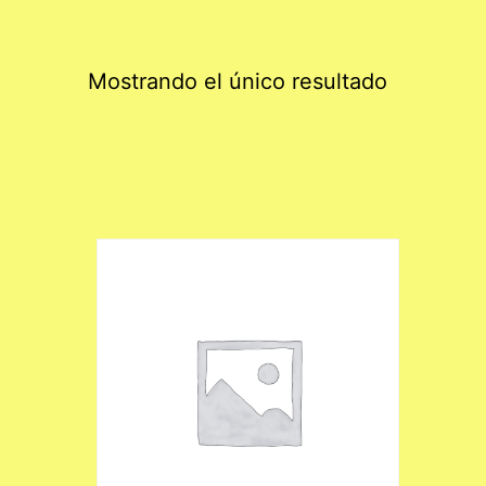
Mostrando el único resultado
Este
producto
tiene
múltiples
variantes.
Las
opciones