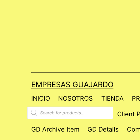
Saltar
al
contenido
EMPRESAS GUAJARDO
INICIO
NOSOTROS
TIENDA
PR
Products
Client P
search
GD Archive Item
GD Details
Com