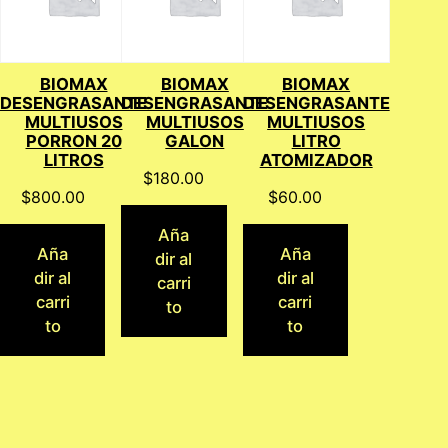
BIOMAX
BIOMAX
BIOMAX
DESENGRASANTE
DESENGRASANTE
DESENGRASANTE
MULTIUSOS
MULTIUSOS
MULTIUSOS
PORRON 20
GALON
LITRO
LITROS
ATOMIZADOR
$
180.00
$
800.00
$
60.00
Aña
Aña
Aña
dir al
dir al
dir al
carri
carri
carri
to
to
to