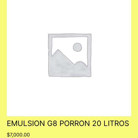
EMULSION G8 PORRON 20 LITROS
$
7,000.00